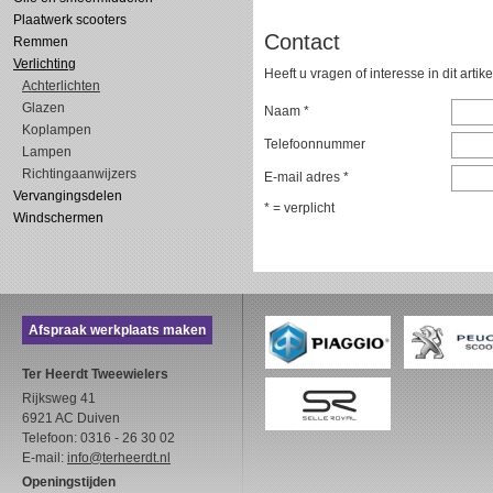
Plaatwerk scooters
Contact
Remmen
Verlichting
Heeft u vragen of interesse in dit artik
Achterlichten
Glazen
Naam *
Koplampen
Telefoonnummer
Lampen
Richtingaanwijzers
E-mail adres *
Vervangingsdelen
* = verplicht
Windschermen
Afspraak werkplaats maken
Ter Heerdt Tweewielers
Rijksweg 41
6921 AC Duiven
Telefoon: 0316 - 26 30 02
E-mail:
info@terheerdt.nl
Openingstijden