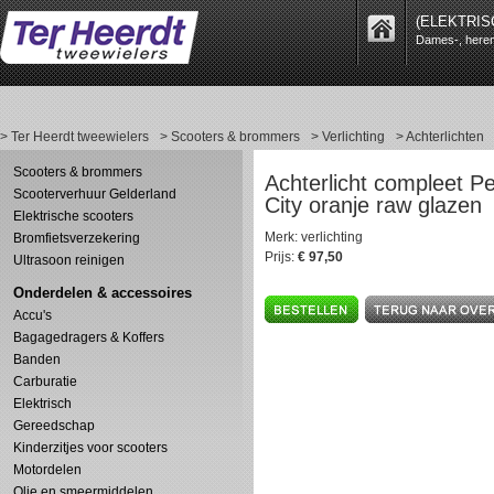
(ELEKTRIS
Dames-, heren-
> Ter Heerdt tweewielers
> Scooters & brommers
> Verlichting
> Achterlichten
Scooters & brommers
Achterlicht compleet P
Scooterverhuur Gelderland
City oranje raw glazen
Elektrische scooters
Merk: verlichting
Bromfietsverzekering
Prijs:
€ 97,50
Ultrasoon reinigen
Onderdelen & accessoires
Accu's
Bagagedragers & Koffers
Banden
Carburatie
Elektrisch
Gereedschap
Kinderzitjes voor scooters
Motordelen
Olie en smeermiddelen