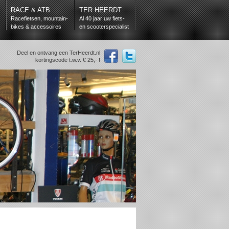
RACE & ATB
TER HEERDT
Racefietsen, mountain-
Al 40 jaar uw fiets-
bikes & accessoires
en scooterspecialist
Deel en ontvang een TerHeerdt.nl
kortingscode t.w.v. € 25,- !