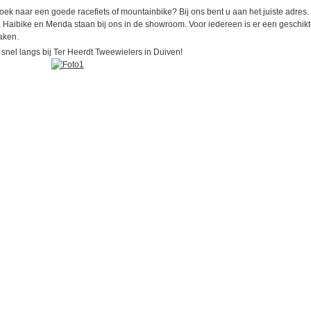
oek naar een goede racefiets of mountainbike? Bij ons bent u aan het juiste adre
, Haibike en Merida staan bij ons in de showroom. Voor iedereen is er een geschikte
aken.
snel langs bij Ter Heerdt Tweewielers in Duiven!