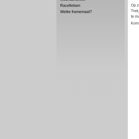
Op z
Racefietsen
Trek
Welke framemaat?
te m
Kom 