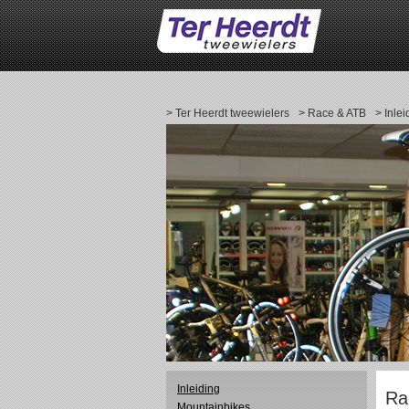
> Ter Heerdt tweewielers
> Race & ATB
> Inlei
Inleiding
Ra
Mountainbikes