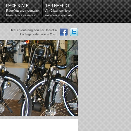
RACE & ATB
TER HEERDT
Racefietsen, mountain-
Al 40 jaar uw fiets-
bikes & accessoires
en scooterspecialist
Deel en ontvang een TerHeerdt.nl
kortingscode t.w.v. € 25,- !