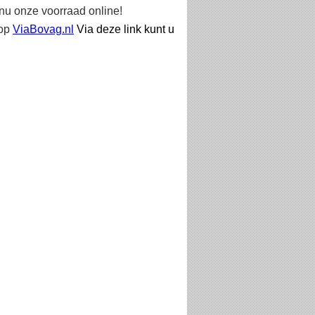
 nu onze voorraad online!
 op
ViaBovag.nl
Via deze link kunt u