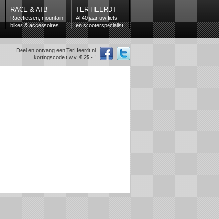
RACE & ATB
TER HEERDT
Racefietsen, mountain-
Al 40 jaar uw fiets-
bikes & accessoires
en scooterspecialist
Deel en ontvang een TerHeerdt.nl
kortingscode t.w.v. € 25,- !