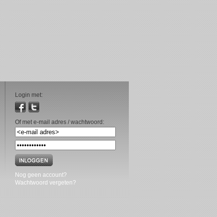
Login met:
Of met e-mail adres / wachtwoord:
Nog geen account?
Wachtwoord vergeten?