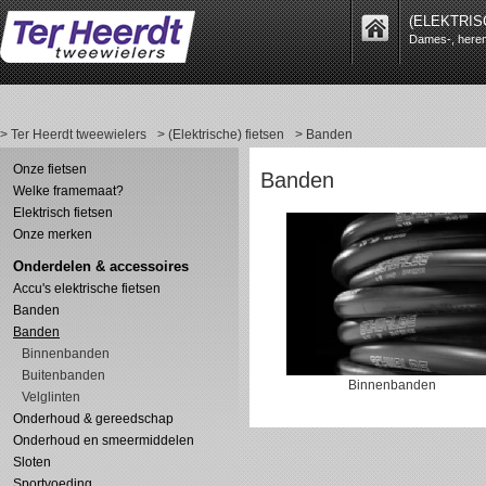
(ELEKTRIS
Dames-, heren-
> Ter Heerdt tweewielers
> (Elektrische) fietsen
> Banden
Onze fietsen
Banden
Welke framemaat?
Elektrisch fietsen
Onze merken
Onderdelen & accessoires
Accu's elektrische fietsen
Banden
Banden
Binnenbanden
Buitenbanden
Binnenbanden
Velglinten
Onderhoud & gereedschap
Onderhoud en smeermiddelen
Sloten
Sportvoeding