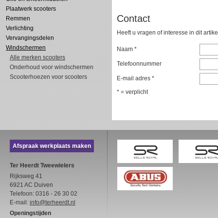
Plaatwerk scooters
Contact
Remmen
Verlichting
Heeft u vragen of interesse in dit artik
Vervangingsdelen
Windschermen
Naam *
Alle merken scooters
Telefoonnummer
Onderhoud voor windschermen
Scooterhoezen voor scooters
E-mail adres *
* = verplicht
Afspraak werkplaats maken
Ter Heerdt Tweewielers
Rijksweg 41
6921 AC Duiven
Telefoon: 0316 - 26 30 02
E-mail:
info@terheerdt.nl
Openingstijden