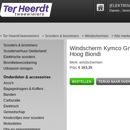
(ELEKTRIS
Dames-, heren-
> Ter Heerdt tweewielers
> Scooters & brommers
> Windschermen
> Alle merk
Scooters & brommers
Windscherm Kymco Gr
Scooterverhuur Gelderland
Hoog Biondi
Elektrische scooters
Merk: windschermen
Bromfietsverzekering
Prijs:
€ 163,35
Ultrasoon reinigen
Onderdelen & accessoires
Accu's
Bagagedragers & Koffers
Banden
Carburatie
Elektrisch
Gereedschap
Kinderzitjes voor scooters
Motordelen
Olie en smeermiddelen