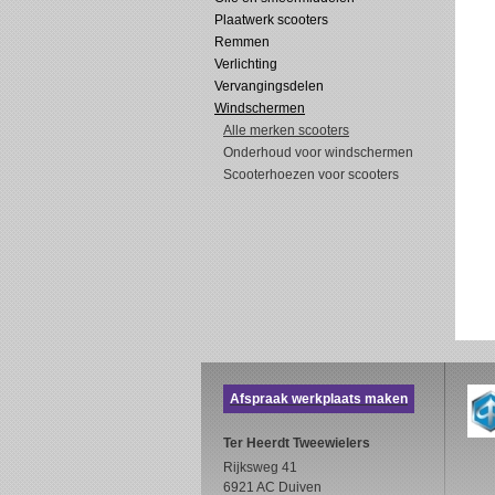
Plaatwerk scooters
Remmen
Verlichting
Vervangingsdelen
Windschermen
Alle merken scooters
Onderhoud voor windschermen
Scooterhoezen voor scooters
Afspraak werkplaats maken
Ter Heerdt Tweewielers
Rijksweg 41
6921 AC Duiven