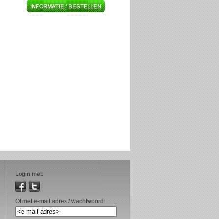
Login met:
Of met e-mail adres / wachtwoord: