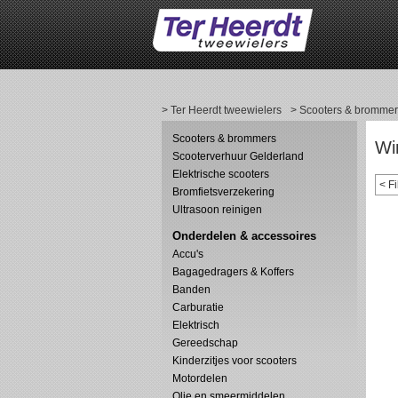
> Ter Heerdt tweewielers
> Scooters & brommer
Scooters & brommers
Wi
Scooterverhuur Gelderland
Elektrische scooters
Bromfietsverzekering
Ultrasoon reinigen
Onderdelen & accessoires
Accu's
Bagagedragers & Koffers
Banden
Carburatie
Elektrisch
Gereedschap
Kinderzitjes voor scooters
Motordelen
Olie en smeermiddelen