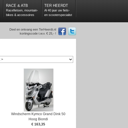
RACE & ATB
TER HEERDT
Racefietsen, mountain-
Al 40 jaar uw fiets-
bikes & accessoires
en scooterspecialist
Deel en ontvang een TerHeerdt.nl
kortingscode t.w.v. € 25,- !
Windscherm Kymco Grand Dink 50
Hoog Biondi
€ 163,35