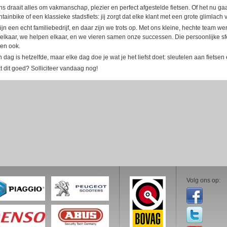
ons draait alles om vakmanschap, plezier en perfect afgestelde fietsen. Of het nu ga
ainbike of een klassieke stadsfiets: jij zorgt dat elke klant met een grote glimlach v
zijn een echt familiebedrijf, en daar zijn we trots op. Met ons kleine, hechte team
 elkaar, we helpen elkaar, en we vieren samen onze successen. Die persoonlijke s
ten ook.
 dag is hetzelfde, maar elke dag doe je wat je het liefst doet: sleutelen aan fietse
kt dit goed? Solliciteer vandaag nog!
Volg ons op: