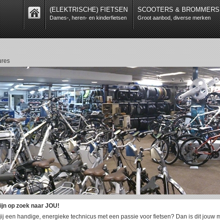
(ELEKTRISCHE) FIETSEN
SCOOTERS & BROMMERS
Dames-, heren- en kinderfietsen
Groot aanbod, diverse merken
ures
zijn op zoek naar JOU!
jij een handige, energieke technicus met een passie voor fietsen? Dan is dit jouw