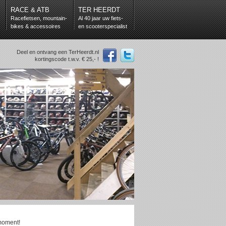
RACE & ATB
TER HEERDT
Racefietsen, mountain-
Al 40 jaar uw fiets-
bikes & accessoires
en scooterspecialist
Deel en ontvang een TerHeerdt.nl
kortingscode t.w.v. € 25,- !
 moment!